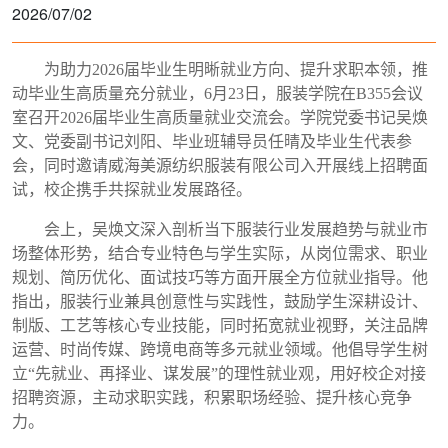
2026/07/02
为助力
2026
届毕业生明晰就业方向、提升求职本领，推
动毕业生高质量充分就业，
6
月
23
日，服装学院在
B355
会议
室召开
2026
届毕业生高质量就业交流会。学院党委书记吴焕
文、党委副书记刘阳、毕业班辅导员任晴及毕业生代表参
会，同时邀请威海美源纺织服装有限公司入开展线上招聘面
试，校企携手共探就业发展路径。
会上，吴焕文深入剖析当下服装行业发展趋势与就业市
场整体形势，结合专业特色与学生实际，从岗位需求、职业
规划、简历优化、面试技巧等方面开展全方位就业指导。他
指出，服装行业兼具创意性与实践性，鼓励学生深耕设计、
制版、工艺等核心专业技能，同时拓宽就业视野，关注品牌
运营、时尚传媒、跨境电商等多元就业领域。他倡导学生树
立
“
先就业、再择业、谋发展
”
的理性就业观，用好校企对接
招聘资源，主动求职实践，积累职场经验、提升核心竞争
力。