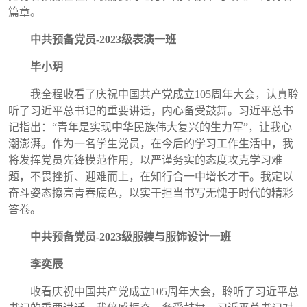
篇章。
中共预备党员
-2023
级表演一班
毕小玥
我全程收看了庆祝中国共产党成立
105
周年大会，认真聆
听了习近平总书记的重要讲话，内心备受鼓舞。习近平总书
记指出：
“
青年是实现中华民族伟大复兴的生力军
”
，让我心
潮澎湃。作为一名学生党员，在今后的学习工作生活中，我
将发挥党员先锋模范作用，以严谨务实的态度攻克学习难
题，不畏挫折、迎难而上，在知行合一中增长才干。我定以
奋斗姿态擦亮青春底色，以实干担当书写无愧于时代的精彩
答卷。
中共预备党员
-2023
级服装与服饰设计一班
李奕辰
收看庆祝中国共产党成立
105
周年大会，聆听了习近平总